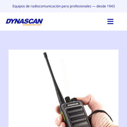
Saltar
Equipos de radiocomunicación para profesionales — desde 1943
al
contenido
Toggl
Navig
INICIO
CATÁLOGO
POR QUÉ DYNASCAN
CONTACTO
BLOG