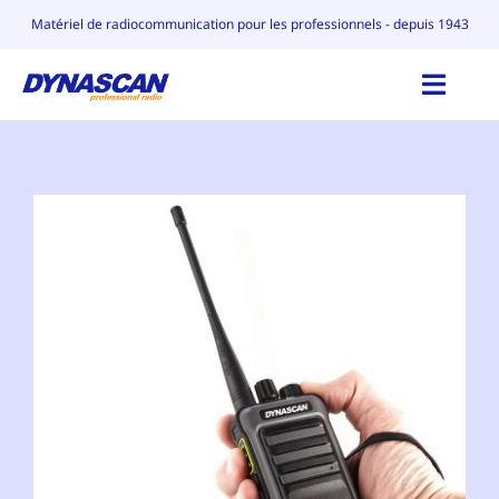
Skip
Matériel de radiocommunication pour les professionnels - depuis 1943
to
content
Toggl
Navig
ACCUEIL
CATALOGUE
POURQUOI DYNASCAN
CONTACT
BLOG