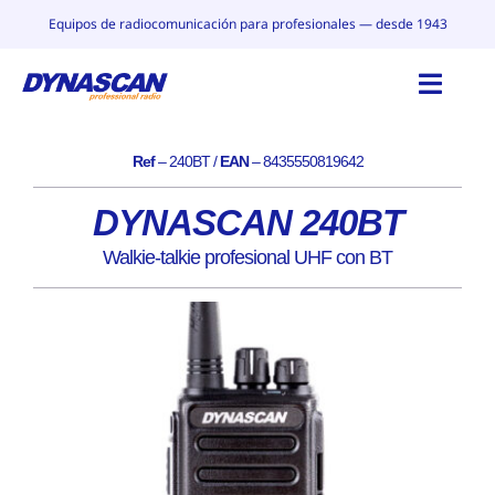
Saltar
Equipos de radiocomunicación para profesionales — desde 1943
al
contenido
Toggl
Navig
Ref
–
240BT
/
EAN
–
8435550819642
INICIO
DYNASCAN 240BT
CATÁLOGO
Walkie-talkie profesional UHF con BT
POR QUÉ DYNASCAN
CONTACTO
BLOG