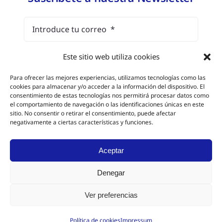
Este sitio web utiliza cookies
He leído y estoy de acuerdo con el
aviso legal
y la política de protección de datos
Para ofrecer las mejores experiencias, utilizamos tecnologías como las
cookies para almacenar y/o acceder a la información del dispositivo. El
consentimiento de estas tecnologías nos permitirá procesar datos como
el comportamiento de navegación o las identificaciones únicas en este
Suscríbete
sitio. No consentir o retirar el consentimiento, puede afectar
negativamente a ciertas características y funciones.
Aceptar
©2026 •
DYNASCAN
es una marca de
PIHERNZ S.A
• Todos los derechos
reservados
Denegar
Ver preferencias
Política de cookies
Impressum