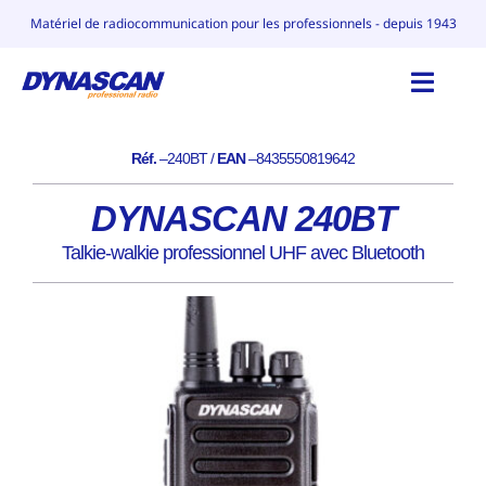
Skip
Matériel de radiocommunication pour les professionnels - depuis 1943
to
content
Toggl
Navig
Réf.
–
240BT /
EAN
–
8435550819642
ACCUEIL
DYNASCAN 240BT
CATALOGUE
Talkie-walkie professionnel UHF avec Bluetooth
POURQUOI DYNASCAN
CONTACT
BLOG