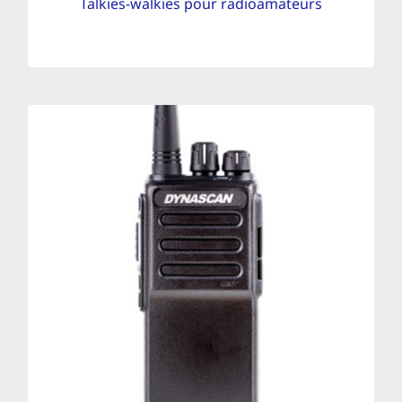
Talkies-walkies pour radioamateurs