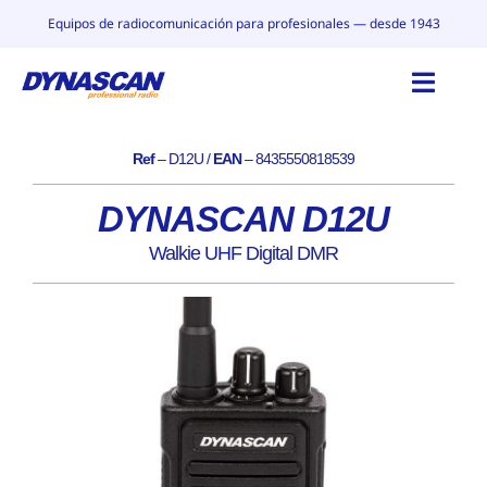
Saltar
Equipos de radiocomunicación para profesionales — desde 1943
al
contenido
Toggl
Navig
Ref
– D12U /
EAN
– 8435550818539
INICIO
DYNASCAN D12U
CATÁLOGO
Walkie UHF Digital DMR
POR QUÉ DYNASCAN
CONTACTO
BLOG