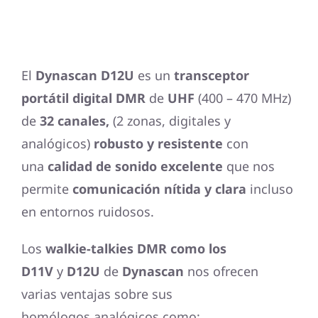
El
Dynascan D12U
es un
transceptor
portátil digital DMR
de
UHF
(400 – 470 MHz)
de
32 canales,
(2 zonas, digitales y
analógicos)
robusto y resistente
con
una
calidad de sonido excelente
que nos
permite
comunicación nítida y clara
incluso
en entornos ruidosos.
Los
walkie-talkies DMR
como los
D11V
y
D12U
de
Dynascan
nos ofrecen
varias ventajas sobre sus
homólogos analógicos como: