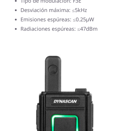
Tipo de modulación: F3E
Desviación máxima: ≤5kHz
Emisiones espúreas: ≤0.25µW
Radiaciones espúreas: ≤47dBm