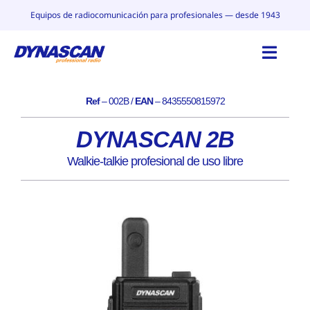
Saltar
Equipos de radiocomunicación para profesionales — desde 1943
al
contenido
Toggl
Navig
Ref
– 002B /
EAN
– 8435550815972
INICIO
DYNASCAN 2B
CATÁLOGO
Walkie-talkie profesional de uso libre
POR QUÉ DYNASCAN
CONTACTO
BLOG