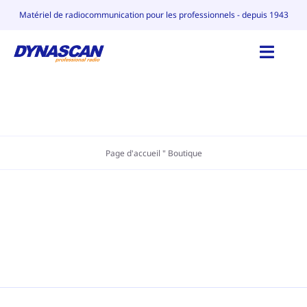
Skip
Matériel de radiocommunication pour les professionnels - depuis 1943
to
content
Toggl
Navig
ACCUEIL
CATALOGUE
Page d'accueil
"
Boutique
POURQUOI DYNASCAN
CONTACT
BLOG